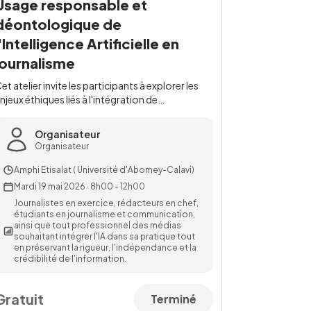
Usage responsable et
déontologique de
l'Intelligence Artificielle en
journalisme
et atelier invite les participants à explorer les
njeux éthiques liés à l'intégration de
…
Organisateur
Organisateur
Amphi Etisalat ( Université d'Abomey-Calavi)
Mardi 19 mai 2026
·
8h00 - 12h00
Journalistes en exercice, rédacteurs en chef,
étudiants en journalisme et communication,
ainsi que tout professionnel des médias
souhaitant intégrer l'IA dans sa pratique tout
en préservant la rigueur, l'indépendance et la
crédibilité de l'information.
Gratuit
Terminé