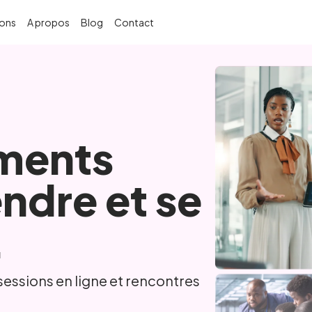
ons
A propos
Blog
Contact
ments
ndre et se
.
sessions en ligne et rencontres