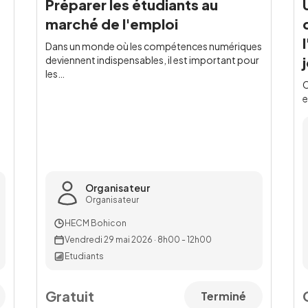
Préparer les étudiants au
marché de l'emploi
Dans un monde où les compétences numériques
deviennent indispensables, il est important pour
les
…
C
e
Organisateur
Organisateur
HECM Bohicon
Vendredi 29 mai 2026
·
8h00 - 12h00
Etudiants
Gratuit
Terminé