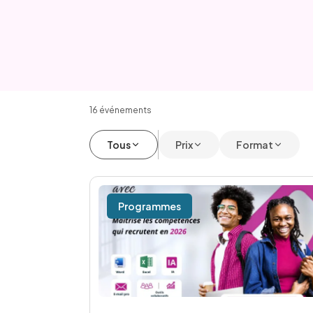
16
événement
s
Tous
Prix
Format
Programmes