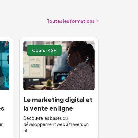
Toutes les formations
Cours · 42H
Le marketing digital et
es
la vente en ligne
Découvre les bases du
un
développement web à travers un
at...