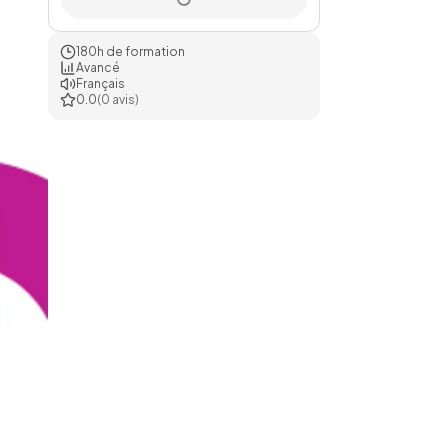
180h de formation
Avancé
Français
0.0
(0 avis)