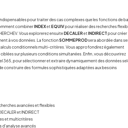
indispensables pour traiter des cas complexes que les fonctions de b
 comment combiner
INDEX
et
EQUIV
pour réaliser des recherches flexib
ECHERCHEV. Vous explorerez ensuite
DECALER
et
INDIRECT
pour créer
ent à vos données. La fonction
SOMMEPROD
sera abordée dans se
calculs conditionnels multi-critères. Vous approfondirez également
ciblées sur plusieurs conditions simultanées. Enfin, vous découvrirez
cel 365, pour sélectionner et extraire dynamiquement des données se
le de construire des formules sophistiquées adaptées aux besoins
cherches avancées et flexibles
 DECALER et INDIRECT
 et multicritères
s d'analyse avancés