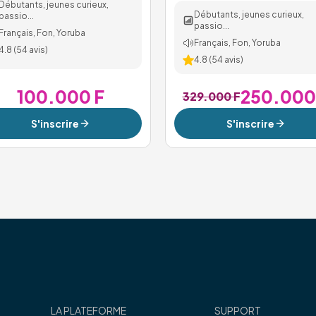
Débutants, jeunes curieux,
Débutants, jeunes curieux,
passio...
passio...
Français, Fon, Yoruba
Français, Fon, Yoruba
4.8
(
54
avis)
4.8
(
54
avis)
100.000 F
250.000
329.000 F
S'inscrire
S'inscrire
LA PLATEFORME
SUPPORT