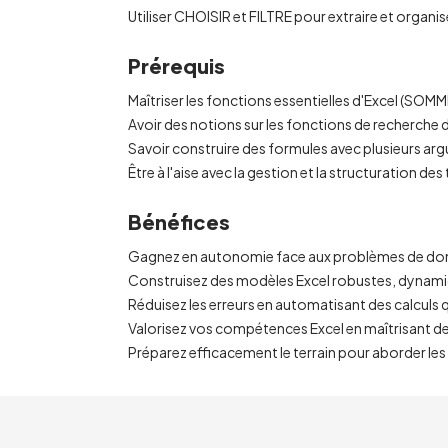
Utiliser CHOISIR et FILTRE pour extraire et org
Prérequis
Maîtriser les fonctions essentielles d'Excel (SO
Avoir des notions sur les fonctions de recher
Savoir construire des formules avec plusieurs a
Être à l'aise avec la gestion et la structuration d
Bénéfices
Gagnez en autonomie face aux problèmes de don
Construisez des modèles Excel robustes, dynamiqu
Réduisez les erreurs en automatisant des calculs
Valorisez vos compétences Excel en maîtrisant d
Préparez efficacement le terrain pour aborder les