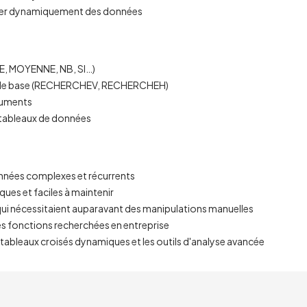
aniser dynamiquement des données
MME, MOYENNE, NB, SI…)
che de base (RECHERCHEV, RECHERCHEH)
rguments
es tableaux de données
nées complexes et récurrents
es et faciles à maintenir
 qui nécessitaient auparavant des manipulations manuelles
es fonctions recherchées en entreprise
 tableaux croisés dynamiques et les outils d'analyse avancée