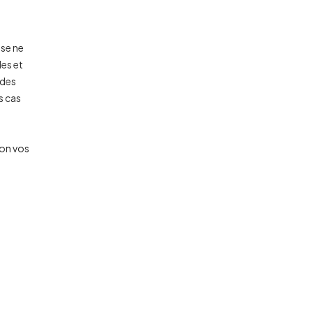
ase ne
les et
 des
s cas
lon vos