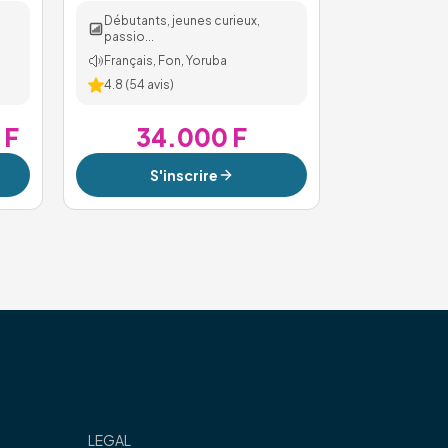
Débutants, jeunes curieux,
passio...
Français, Fon, Yoruba
4.8
(
54
avis)
 F
34.000 F
S'inscrire
LEGAL