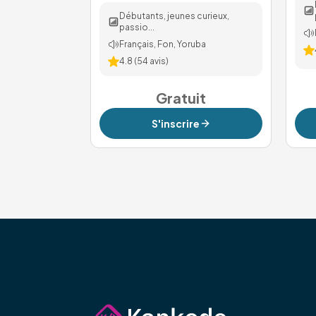
Débutants, jeunes curieux,
passio...
Français, Fon, Yoruba
4.8
(
54
avis)
Gratuit
S'inscrire