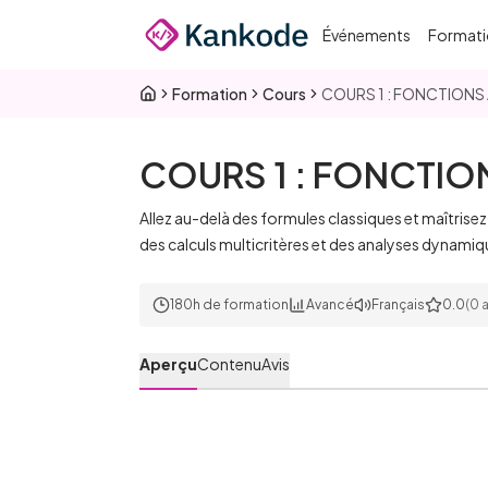
Passer au contenu principal
Événements
Formati
Formation
Cours
COURS 1 : FONCTIONS
COURS 1 : FONCTI
Allez au-delà des formules classiques et maîtrise
des calculs multicritères et des analyses dynami
180h de formation
Avancé
Français
0.0
(0 a
Aperçu
Contenu
Avis