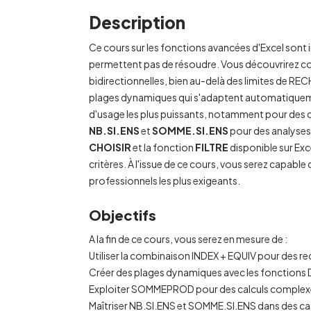
Description
Ce cours sur les fonctions avancées d'Excel sont 
permettent pas de résoudre. Vous découvrirez
bidirectionnelles, bien au-delà des limites de R
plages dynamiques qui s'adaptent automatiquem
d'usage les plus puissants, notamment pour des 
NB.SI
.ENS
et
SOMME.SI
.ENS
pour des analyses 
CHOISIR
et la fonction
FILTRE
disponible sur Ex
critères. À l'issue de ce cours, vous serez capab
professionnels les plus exigeants.
Objectifs
A la fin de ce cours, vous serez en mesure de :
Utiliser la combinaison INDEX + EQUIV pour des re
Créer des plages dynamiques avec les fonctions
Exploiter SOMMEPROD pour des calculs complexes
Maîtriser
NB.SI
.ENS et
SOMME.SI
.ENS dans des ca