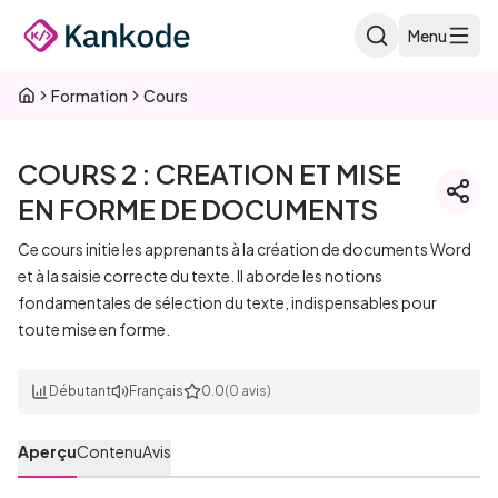
Passer au contenu principal
Menu
Formation
Cours
COURS 2 : CREATION ET MISE
EN FORME DE DOCUMENTS
Ce cours initie les apprenants à la création de documents Word
et à la saisie correcte du texte. Il aborde les notions
fondamentales de sélection du texte, indispensables pour
toute mise en forme.
Débutant
Français
0.0
(0 avis)
Aperçu
Contenu
Avis