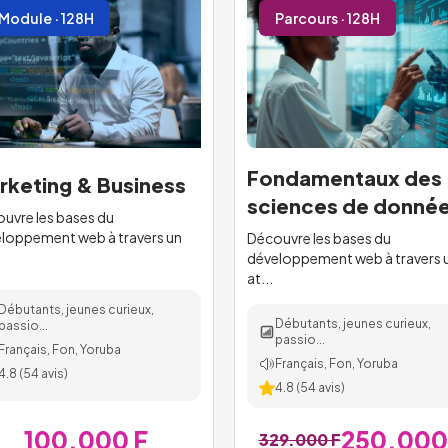
Module · 128H
Parcours · 128H
Fondamentaux des
rketing & Business
sciences de donné
uvre les bases du
loppement web à travers un
Découvre les bases du
développement web à travers 
at...
Débutants, jeunes curieux,
Débutants, jeunes curieux,
passio...
passio...
Français, Fon, Yoruba
Français, Fon, Yoruba
4.8
(
54
avis)
4.8
(
54
avis)
100.000 F
250.000
329.000 F