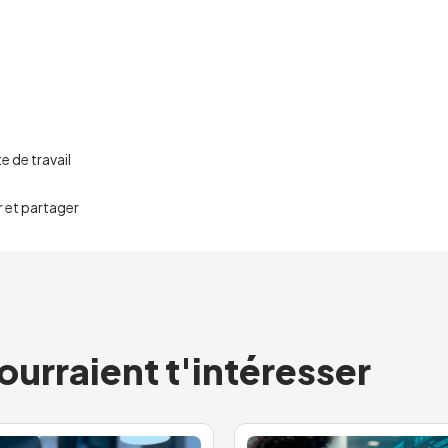
s
 de travail
r et partager
ourraient t'intéresser