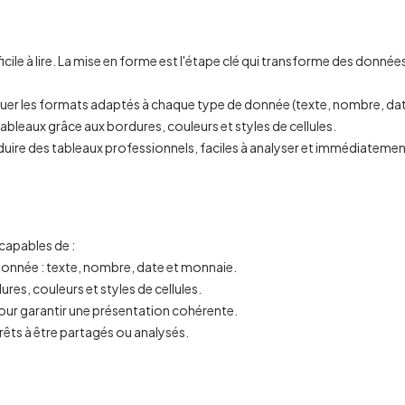
ifficile à lire. La mise en forme est l'étape clé qui transforme des donnée
er les formats adaptés à chaque type de donnée (texte, nombre, da
leaux grâce aux bordures, couleurs et styles de cellules.
oduire des tableaux professionnels, faciles à analyser et immédiateme
 capables de :
donnée : texte, nombre, date et monnaie.
ures, couleurs et styles de cellules.
pour garantir une présentation cohérente.
prêts à être partagés ou analysés.