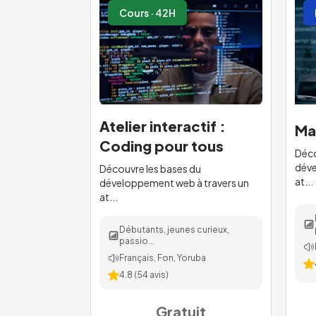
Cours · 42H
Atelier interactif :
Ma
Coding pour tous
Déco
déve
Découvre les bases du
at...
développement web à travers un
at...
Débutants, jeunes curieux,
passio...
Français, Fon, Yoruba
4.8
(
54
avis)
Gratuit