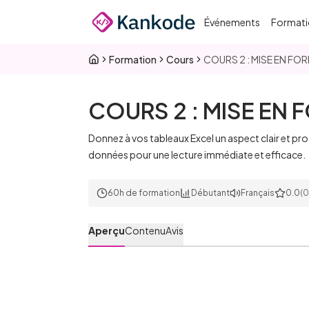
Passer au contenu principal
Événements
Formati
Formation
Cours
COURS 2 : MISE EN F
COURS 2 : MISE EN
Donnez à vos tableaux Excel un aspect clair et pro
données pour une lecture immédiate et efficace.
60h de formation
Débutant
Français
0.0
(0
Aperçu
Contenu
Avis