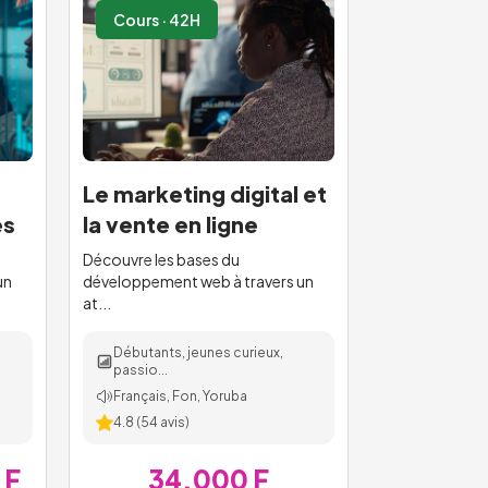
Cours · 42H
Le marketing digital et
es
la vente en ligne
Découvre les bases du
un
développement web à travers un
at...
Débutants, jeunes curieux,
passio...
Français, Fon, Yoruba
4.8
(
54
avis)
 F
34.000 F