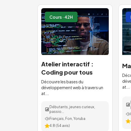
Cours · 42H
Atelier interactif :
Ma
Coding pour tous
Déco
déve
Découvre les bases du
at...
développement web à travers un
at...
Débutants, jeunes curieux,
passio...
Français, Fon, Yoruba
4.8
(
54
avis)