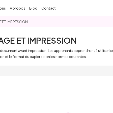
ons
A propos
Blog
Contact
GE ET IMPRESSION
PAGE ET IMPRESSION
n document avant impression. Les apprenants apprendront à utiliser les
ion et le format du papier selon les normes courantes.