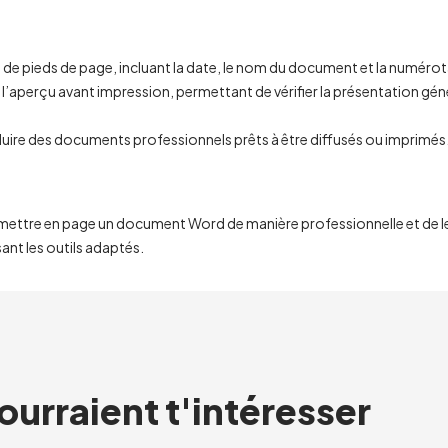
t de pieds de page, incluant la date, le nom du document et la numéro
 l’aperçu avant impression, permettant de vérifier la présentation gén
ire des documents professionnels prêts à être diffusés ou imprimés
de mettre en page un document Word de manière professionnelle et de l
ant les outils adaptés.
ourraient t'intéresser