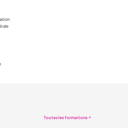
tation
érale
.
e
Toutes les formations