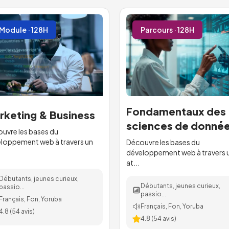
Module · 128H
Parcours · 128H
Fondamentaux des
rketing & Business
sciences de donné
uvre les bases du
loppement web à travers un
Découvre les bases du
développement web à travers 
at...
Débutants, jeunes curieux,
Débutants, jeunes curieux,
passio...
passio...
Français, Fon, Yoruba
Français, Fon, Yoruba
4.8
(
54
avis)
4.8
(
54
avis)