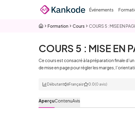
Passer au contenu principal
Événements
Formati
Formation
Cours
COURS 5 : MISE EN PA
COURS 5 : MISE EN 
Ce cours est consacré à la préparation finale d’u
de mise en page pour régler les marges, l’orientat
Débutant
Français
0.0
(0 avis)
Aperçu
Contenu
Avis