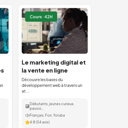
Cours · 42H
Le marketing digital et
es
la vente en ligne
Découvre les bases du
un
développement web à travers un
at...
Débutants, jeunes curieux,
passio...
Français, Fon, Yoruba
4.8
(
54
avis)