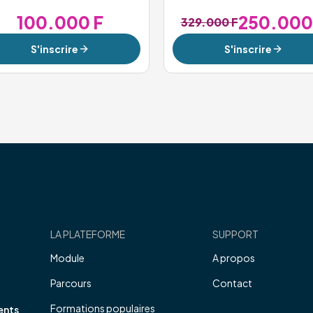
100.000 F
250.000
329.000 F
S'inscrire
S'inscrire
LA PLATEFORME
SUPPORT
Module
A propos
Parcours
Contact
Formations populaires
ents