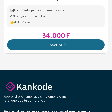
Débutants, jeunes curieux, passio...
Français, Fon, Yoruba
4.8
(
54
avis)
34.000 F
S'inscrire
Apprendre le numérique simplement, dans
la langue que tu comprends
Reste informé des nouveaux cours et événements