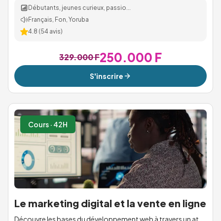
Débutants, jeunes curieux, passio...
Français, Fon, Yoruba
4.8
(
54
avis)
250.000 F
329.000 F
S'inscrire
Cours · 42H
Le marketing digital et la vente en ligne
Découvre les bases du développement web à travers un at...