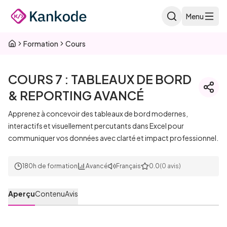
Passer au contenu principal
Menu
Formation
Cours
COURS 7 : TABLEAUX DE BORD
& REPORTING AVANCÉ
Apprenez à concevoir des tableaux de bord modernes,
interactifs et visuellement percutants dans Excel pour
communiquer vos données avec clarté et impact professionnel.
180h de formation
Avancé
Français
0.0
(0 avis)
Aperçu
Contenu
Avis